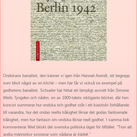
Ondskans banalitet, den känner vi igen från Hannah Arendt, ett begrepp
som blivit något av en kliché – men här får vi också se exempel på
godhetens banalitet. Schueler har hittat ett lämpligt avsnitt från Simone
Weils
Tyngden och nåden
, en av 1900-talets viktigaste böcker, där hon
koncist summerar hur ondska och godhet står i ett kiastiskt förhållande
till varandra, hur det ondas reella tråkighet liknar det godas fantiserade
tråkighet, men hur fantasin om ondska liknar reell godhet. I samma bok
kommenterar Weil bitskt det svenska politiska läget för tillfället: ”Tron att
andra människor existerar som sådana är
kärlek
.”