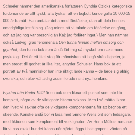
Schueler nämner den amerikanska författaren Cynthia Ozicks kategoriska
fördömande av allt tyskt, alla tyskar, att en bojkott kunde gälla 10 000-15
000 år framåt. Han omtalar detta med förståelse, utan att dela hennes
omedgörliga inställning. (Jag minns att vi talade om förlåtelse en gång,
och att jag nog var oresonlig än Kaj: jag förlåter inget.) Men han nämner
också Ludvig Igras fenomenala
Den tunna hinnan mellan omsorg och
grymhet
, den tunna bok som ändå lärt mig så mycket om nazismens
psykologi. Det är ett litet steg för människan att begå skändligheter, ja,
men steget till godhet är lika litet, antyder Schueler. Hans bok är ett
porträtt av två människor han inte riktigt lärde känna – de lärde sig aldrig
svenska, och blev väl aldrig assimilerade i sitt nya hemland.
Flykten från Berlin 1942
är en bok som liknar ett pussel som inte blir
komplett, några av de viktigaste bitarna saknas. Men i så måtto liknar
den livet: vi saknar ofta de viktigaste komponenterna för att begripa ett
skeende. Kanske ändå bör vi läsa med Simone Weils ord som ledsagare,
med fiktionen som komplement till verkligheten. Av Herta Müllers romaner
lär vi oss exakt hur det känns när hjärtat läggs i halsgropen i väntan på