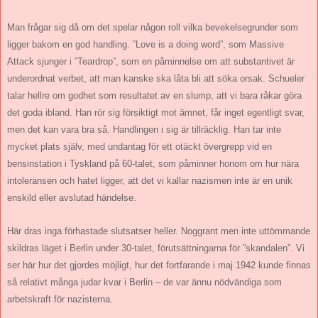
Man frågar sig då om det spelar någon roll vilka bevekelsegrunder som
ligger bakom en god handling. ”Love is a doing word”, som Massive
Attack sjunger i ”Teardrop”, som en påminnelse om att substantivet är
underordnat verbet, att man kanske ska låta bli att söka orsak. Schueler
talar hellre om godhet som resultatet av en slump, att vi bara råkar göra
det goda ibland. Han rör sig försiktigt mot ämnet, får inget egentligt svar,
men det kan vara bra så. Handlingen i sig är tillräcklig. Han tar inte
mycket plats själv, med undantag för ett otäckt övergrepp vid en
bensinstation i Tyskland på 60-talet, som påminner honom om hur nära
intoleransen och hatet ligger, att det vi kallar nazismen inte är en unik
enskild eller avslutad händelse.
Här dras inga förhastade slutsatser heller. Noggrant men inte uttömmande
skildras läget i Berlin under 30-talet, förutsättningarna för ”skandalen”. Vi
ser här hur det gjordes möjligt, hur det fortfarande i maj 1942 kunde finnas
så relativt många judar kvar i Berlin – de var ännu nödvändiga som
arbetskraft för nazisterna.