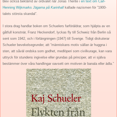
blev också beklämd av ordvalet när Jonas Thente i
en text om Carl-
Henning Wijkmarks
Jägarna på Karinhall
kallade nazismen för ”1900-
talets största skandal”.
I stora drag handlar boken om Schuelers farföräldrar, som hjälpta av en
gåtfull konstnär, Franz Heckendorf, lyckas fly till Schweiz från Berlin så
sent som 1942, och i förlängningen (1947) till Sverige. Tidigt diskuterar
Schueler bevekelsegrunder, att ”människans motiv sällan är huggna i
sten, att såväl ondska som godhet, medlöperi som civilkurage, kan vara
uttryck för stundens ingivelse eller grundas på principer, att vi själva
bestämmer över våra handlingar oavsett om motiven är banala eller ädla.”