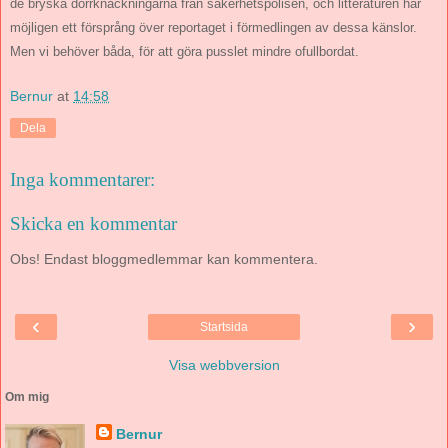
de bryska dörrknackningarna från säkerhetspolisen, och litteraturen har
möjligen ett försprång över reportaget i förmedlingen av dessa känslor.
Men vi behöver båda, för att göra pusslet mindre ofullbordat.
Bernur
at
14:58
Dela
Inga kommentarer:
Skicka en kommentar
Obs! Endast bloggmedlemmar kan kommentera.
‹
›
Startsida
Visa webbversion
Om mig
Bernur