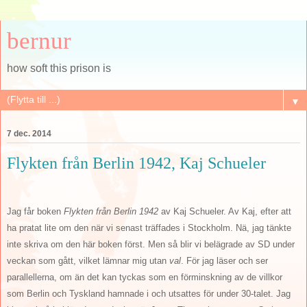
bernur
how soft this prison is
▼
7 dec. 2014
Flykten från Berlin 1942, Kaj Schueler
Jag får boken
Flykten från Berlin 1942
av Kaj Schueler. Av Kaj, efter att
ha pratat lite om den när vi senast träffades i Stockholm. Nä, jag tänkte
inte skriva om den här boken först. Men så blir vi belägrade av SD under
veckan som gått, vilket lämnar mig utan
val
. För jag läser och ser
parallellerna, om än det kan tyckas som en förminskning av de villkor
som Berlin och Tyskland hamnade i och utsattes för under 30-talet. Jag